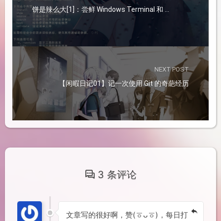
饼是辣么大[1]：尝鲜 Windows Terminal 和 Winget
NEXT POST
【闲暇日记01】记一次使用 Git 的奇葩经历
3 条评论
文章写的很好啊，赞(ㆆᴗㆆ)，每日打