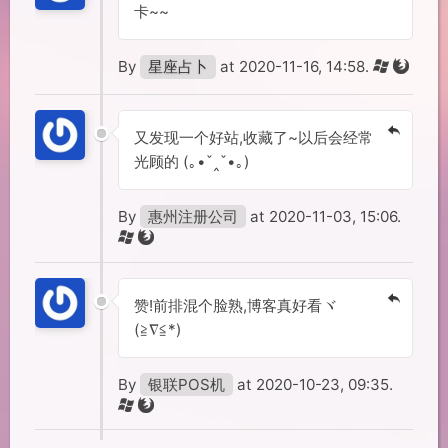
卡~~
By
at 2020-11-16, 14:58.
星座占卜
又发现一个好站,收藏了~以后会经常
光顾的 (｡•ˇ‸ˇ•｡)
By
惠州注册公司
at 2020-11-03, 15:06.
赞!前排混个脸熟,博客真好看ヾ
(≧∇≦*)ゝ
By
银联POS机
at 2020-10-23, 09:35.