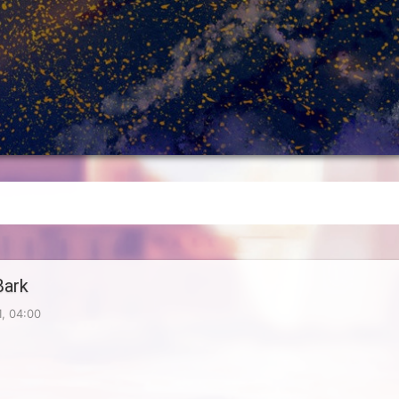
rk
, 04:00