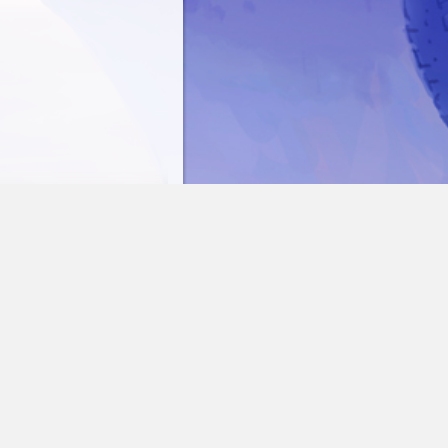
2
2121