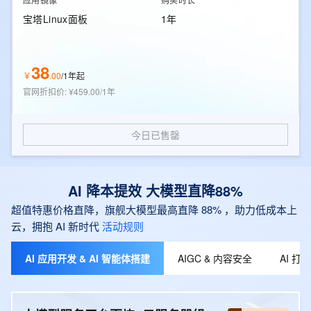
宝塔Linux面板
1年
38
￥
.
00
/
1年起
官网折扣价
:
¥459.00/1年
今日已售罄
AI 降本提效 大模型直降88%
超值特惠价格直降，旗舰大模型最高直降 88% ，助力低成本上
云，拥抱 AI 新时代
活动规则
AI 应用开发 & AI 智能体搭建
AIGC & 内容安全
AI 