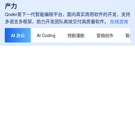
产力
Qoder是下一代智能编程平台，面向真实商用软件的开发，支持
多语言多框架，助力开发团队高效交付高质量软件。
在线咨询
AI 办公
AI Coding
短剧漫剧
营销创作
智能
QoderWork - AI 工作搭子
• 桌面 AI 智能体 • 能力无限扩展 • 自然语言交 >>新用户可领取
300 积分免费试用。支持日常工作场景，描述需求，自动执行，
直接交付结果。