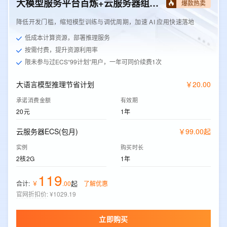
大模型服务平台百炼+云服务器组合套餐
爆款热卖
降低开发门槛，缩短模型训练与调优周期，加速 AI 应用快速落地
低成本计算资源，部署推理服务
按需付费，提升资源利用率
限未参与过ECS“99计划”用户，一年可同价续费1次
大语言模型推理节省计划
￥
20
.
00
承诺消费金额
有效期
20元
1年
云服务器ECS(包月)
￥
99
.
00
起
实例
购买时长
2核2G
1年
119
起
合计:
￥
.
00
了解优惠
官网折扣价
:
¥1029.19
立即购买